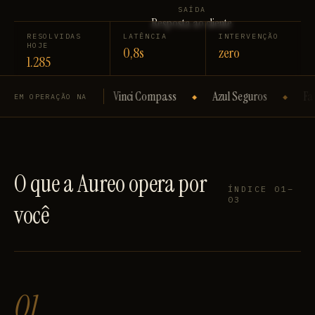
SAÍDA
Resposta ao cliente
RESOLVIDAS
LATÊNCIA
INTERVENÇÃO
HOJE
0,8s
zero
1.285
Vinci Compass
Azul Seguros
Fairfax
Live Uni
EM OPERAÇÃO NA
◆
◆
◆
O que a Aureo opera por
ÍNDICE 01–
03
você
01