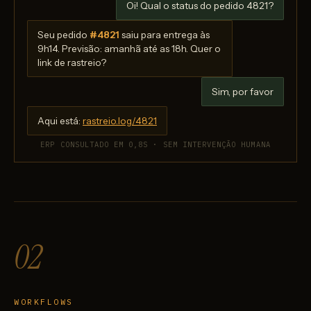
Oi! Qual o status do pedido 4821?
Seu pedido
#4821
saiu para entrega às
9h14. Previsão: amanhã até as 18h. Quer o
link de rastreio?
Sim, por favor
Aqui está:
rastreio.log/4821
ERP CONSULTADO EM 0,8S · SEM INTERVENÇÃO HUMANA
02
WORKFLOWS